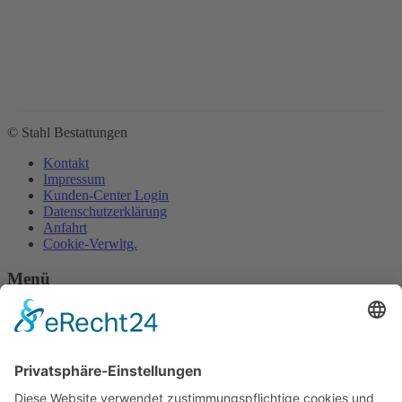
© Stahl Bestattungen
Kontakt
Impressum
Kunden-Center Login
Datenschutzerklärung
Anfahrt
Cookie-Verwltg.
Menü
Über uns
Vorsorge
Sterbegeldversicherung
Im Trauerfall
Online-Services für den Trauerfall
Bestattung