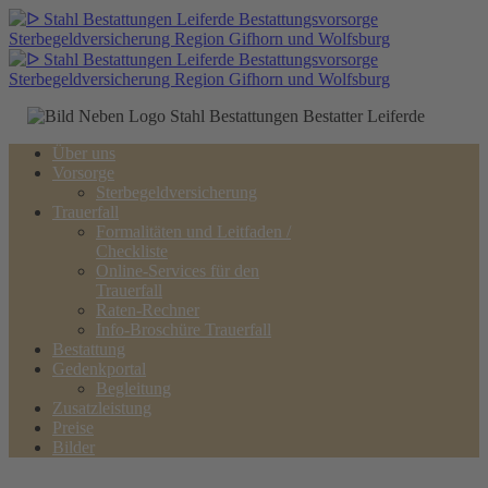
Über uns
Vorsorge
Sterbegeldversicherung
Trauerfall
Formalitäten und Leitfaden /
Checkliste
Online-Services für den
Trauerfall
Raten-Rechner
Info-Broschüre Trauerfall
Bestattung
Gedenkportal
Begleitung
Zusatzleistung
Preise
Bilder