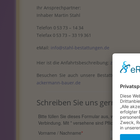
Ihr Ansprechpartner:
Inhaber Martin Stahl
Telefon 0 53 73 – 14 34
Telefax 0 53 73 – 33 19 361
eMail:
info@stahl-bestattungen.de
Hier ist die Anfahrtsbeschreibung:
zur Karte
Besuchen Sie auch unsere Bestattungsinstitut
ackermann-bauer.de
Schreiben Sie uns gerne!
Bitte füllen Sie dieses Formular aus, wenn Sie weit
Verbindung. Mit * versehene sind Pflichtfelder.
Vorname / Nachname
*