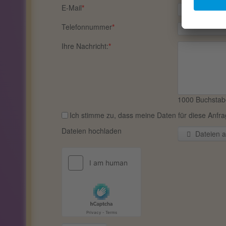
E-Mail
*
Telefonnummer
*
Ihre Nachricht:
*
1000
Buchstab
Ich stimme zu, dass meine Daten für diese Anfrag
Dateien hochladen
Dateien 